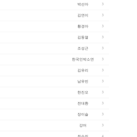
박선아
3
김연이
3
황경아
3
김동열
3
조성근
3
한국인박소연
3
김유리
3
남유빈
3
한진모
3
전대환
3
장이슬
3
강머
3
최수진
4