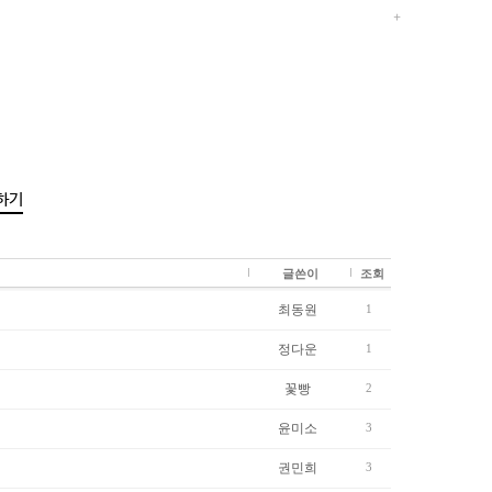
하기
글쓴이
조회
최동원
1
정다운
1
꽃빵
2
윤미소
3
권민희
3