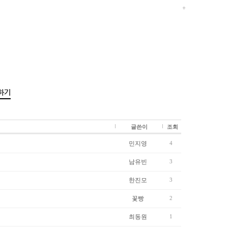
하기
글쓴이
조회
민지영
4
남유빈
3
한진모
3
꽃빵
2
최동원
1