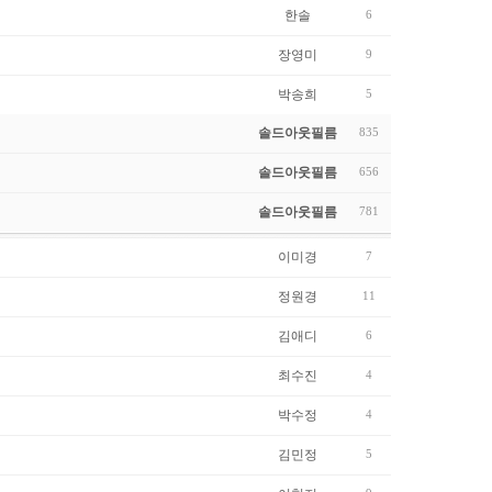
한솔
6
장영미
9
박송희
5
솔드아웃필름
835
솔드아웃필름
656
솔드아웃필름
781
이미경
7
정원경
11
김애디
6
최수진
4
박수정
4
김민정
5