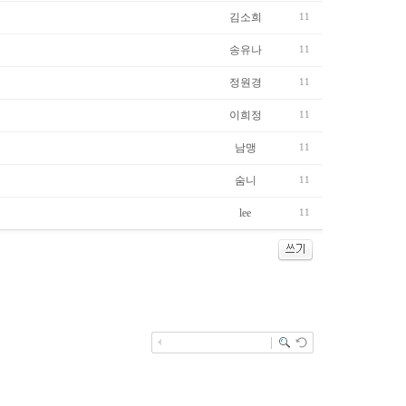
김소희
11
송유나
11
정원경
11
이희정
11
남맹
11
숨니
11
lee
11