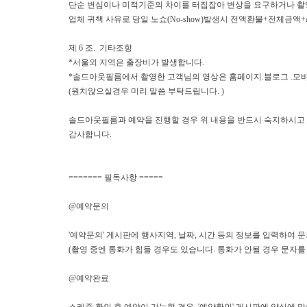
단순 변심이나 미적기준의 차이를 터집잡아 변상을 요구하거나 촬
업체 귀책 사유로 당일 노쇼(No-show)발생시 전액환불+전체금액
제 6 조. 기타조항
*서울외 지역은 출장비가 발생합니다.
*솔드아웃필름에서 촬영한 고객님의 영상은 홈페이지.블로그 .모바
(원치않으실경우 미리 말씀 부탁드립니다. )
솔드아웃필름과 예약을 진행할 경우 위 내용을 반드시 숙지하시고 
감사합니다.
======= 필독사항 =====
@예약문의
'예약문의' 게시판에 행사지역, 날짜, 시간 등의 정보를 입력하여 
(촬영 중엔 통화가 힘들 경우도 있습니다. 통화가 안될 경우 문자
@예약완료