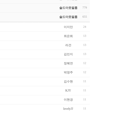
솔드아웃필름
779
솔드아웃필름
655
이지만
24
최은희
13
라건
13
김민지
13
정혜연
12
박영주
12
김수현
11
KJY
11
이현경
11
lovelyJJ
11